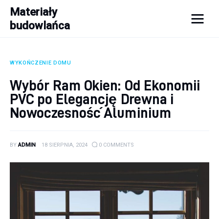
Materiały
budowlańca
Materiały budowlańca
WYKOŃCZENIE DOMU
Budowa
Wybór Ram Okien: Od Ekonomii
Porady
PVC po Elegancję Drewna i
Nowoczesność Aluminium
Remont
Wykończenie domu
BY
ADMIN
18 SIERPNIA, 2024
0
COMMENTS