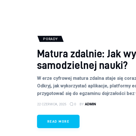
PORADY
Matura zdalnie: Jak w
samodzielnej nauki?
W erze cyfrowej matura zdalna staje się cor
Odkryj, jak wykorzystać aplikacje, platformy e
przygotować się do egzaminu dojrzałości be
22 CZERWCA, 2025
0
BY
ADMIN
READ MORE