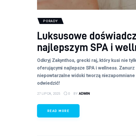
PORADY
Luksusowe doświadcze
najlepszym SPA i wel
Odkryj Zakynthos, grecki raj, który kusi nie t
oferującymi najlepsze SPA i wellness. Zanurz 
niepowtarzalne widoki tworzą niezapomniane 
odwiedzić!
27 LIPCA, 2025
0
BY
ADMIN
READ MORE