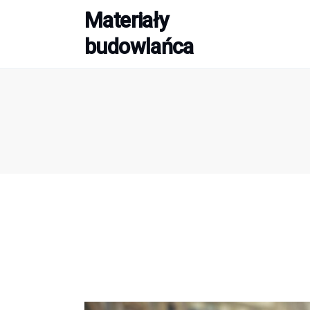
Materiały
Budowa
budowlańca
Porady
Remont
Wykończenie domu