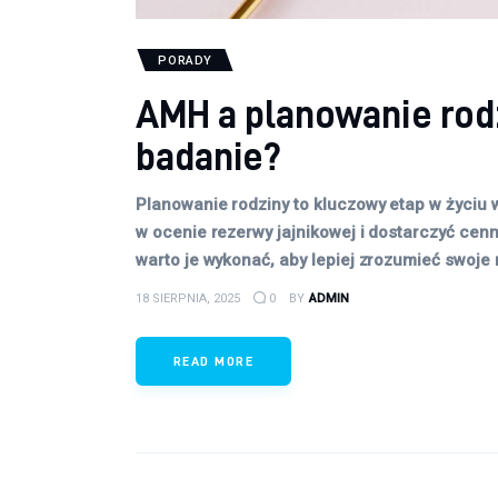
PORADY
AMH a planowanie rod
badanie?
Planowanie rodziny to kluczowy etap w życi
w ocenie rezerwy jajnikowej i dostarczyć cenn
warto je wykonać, aby lepiej zrozumieć swoje
18 SIERPNIA, 2025
0
BY
ADMIN
READ MORE