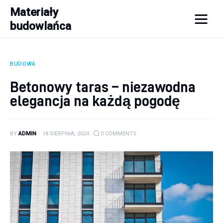
Materiały
budowlańca
Materiały budowlańca
BUDOWA
Budowa
Betonowy taras – niezawodna
Porady
elegancja na każdą pogodę
Remont
BY
ADMIN
18 SIERPNIA, 2024
0
COMMENTS
Wykończenie domu