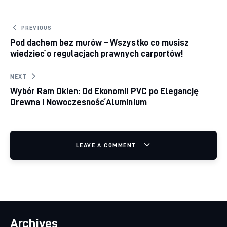
Nawigacja wpisu
PREVIOUS
Pod dachem bez murów – Wszystko co musisz
wiedzieć o regulacjach prawnych carportów!
NEXT
Wybór Ram Okien: Od Ekonomii PVC po Elegancję
Drewna i Nowoczesność Aluminium
LEAVE A COMMENT
Archives