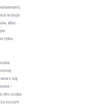
bohaterami, 
ich króluje 
ów, albo 
tym 
e tylko 
ickie 
storię 
anurz się 
wiata – 
o, kto szuka 
rzu niczym 