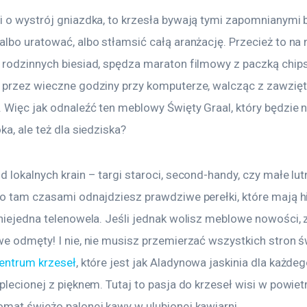
i o wystrój gniazdka, to krzesła bywają tymi zapomnianymi 
lbo uratować, albo stłamsić całą aranżację. Przecież to na n
 rodzinnych biesiad, spędza maraton filmowy z paczką chips
 przez wieczne godziny przy komputerze, walcząc z zawzię
 Więc jak odnaleźć ten meblowy Święty Graal, który będzie ni
ka, ale też dla siedziska?
 lokalnych krain – targi staroci, second-handy, czy małe lutn
To tam czasami odnajdziesz prawdziwe perełki, które mają hi
niejedna telenowela. Jeśli jednak wolisz meblowe nowości, z
we odmęty! I nie, nie musisz przemierzać wszystkich stron ś
entrum krzeseł
, które jest jak Aladynowa jaskinia dla każdeg
plecionej z pięknem. Tutaj to pasja do krzeseł wisi w powiet
omat świeżo palonej kawy w ulubionej kawiarni.