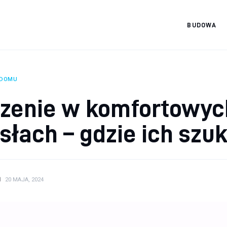
BUDOWA
Materiały
budowlańca
 DOMU
dzenie w komfortowyc
słach – gdzie ich szu
N
20 MAJA, 2024