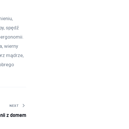
ieniu, 
y, spędź 
 ergonomii. 
, wierny 
rz mądrze, 
obrego 
NEXT
nii z domem