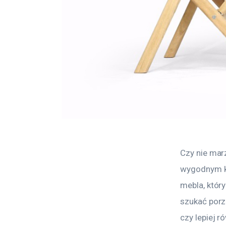
Czy nie ma
wygodnym kr
mebla, któr
szukać porz
czy lepiej r