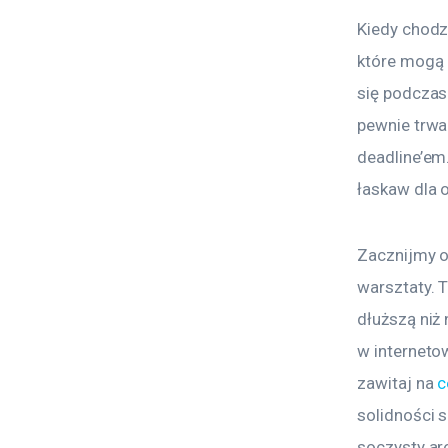
Kiedy chodz
które mogą a
się podczas
pewnie trwa
deadline’em.
łaskaw dla o
Zacznijmy od
warsztaty. 
dłuższą niż 
w interneto
zawitaj na 
c
solidności s
soczysty ar