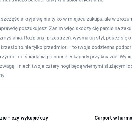
 szczęścia kryje się nie tylko w miejscu zakupu, ale w zrozum
aprawdę poszukujesz. Zanim więc skoczy cię parcie na zakup
zmyślania. Rozplanuj przestrzeń, wysmakuj styl, poucz się o
 krzesło to nie tylko przedmiot – to twoja codzienna podpora
rzygód, od śniadania po nocne eskapady przy książce. Wybie
ozwagą, i niech twoje cztery nogi będą wiernymi służącymi d
dy!
acja wpisu
ie – czy wykupić czy
Carport w harmo