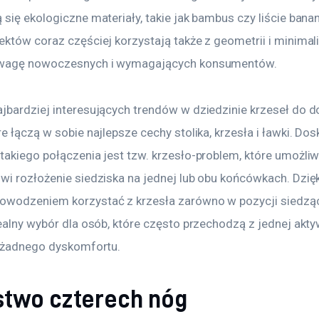
się ekologiczne materiały, takie jak bambus czy liście bana
ektów coraz częściej korzystają także z geometrii i minimal
uwagę nowoczesnych i wymagających konsumentów.
jbardziej interesujących trendów w dziedzinie krzeseł do 
e łączą w sobie najlepsze cechy stolika, krzesła i ławki. Do
takiego połączenia jest tzw. krzesło-problem, które umożliw
i rozłożenie siedziska na jednej lub obu końcówkach. Dzięki 
wodzeniem korzystać z krzesła zarówno w pozycji siedzącej
dealny wybór dla osób, które często przechodzą z jednej akt
z żadnego dyskomfortu.
stwo czterech nóg