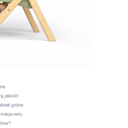
na 
ą jakość 
ednak gdzie 
 miejscem, 
ntów? 