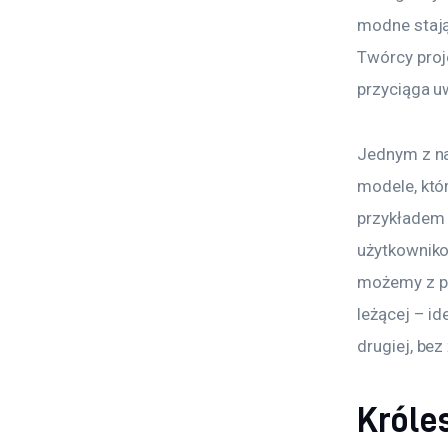
modne stają 
Twórcy proj
przyciąga 
Jednym z na
modele, któr
przykładem 
użytkownikow
możemy z po
leżącej – i
drugiej, be
Króle