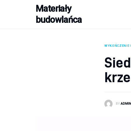
Materiały
Budowa
budowlańca
Porady
Remont
WYKOŃCZENIE
Wykończenie domu
Sie
krze
BY
ADMI