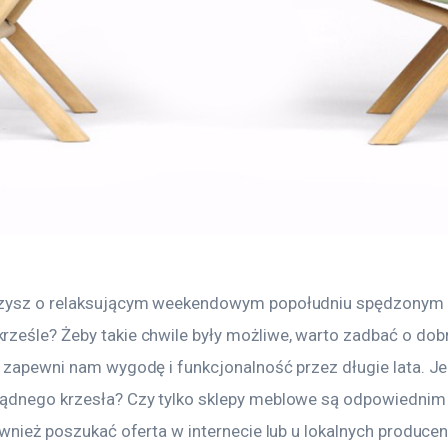
rzysz o relaksującym weekendowym popołudniu spędzonym 
ześle? Żeby takie chwile były możliwe, warto zadbać o dobr
y zapewni nam wygodę i funkcjonalność przez długie lata. J
ądnego krzesła? Czy tylko sklepy meblowe są odpowiednim
ównież poszukać oferta w internecie lub u lokalnych produce