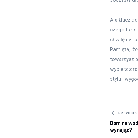
Ale klucz do
czego tak n
chwilę na ro
Pamiętaj, że
towarzysz p
wybierz z r
stylu i wygo
Nawig
PREVIOUS
Dom na wodz
wynająć?