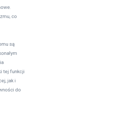
nowe. 
izmu, co 
domu są 
skonałym 
ia 
tej funkcji 
, jak i 
ywności do 