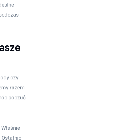
dealne 
podczas 
nasze
gody czy 
jemy razem 
móc poczuć 
 Właśnie 
 Ostatnio 