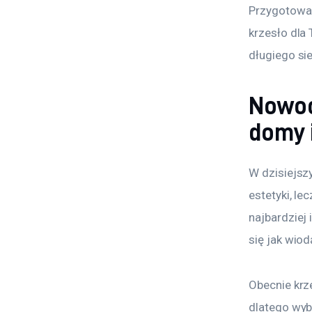
Przygotowal
krzesło dla
długiego si
Nowoc
domy i
W dzisiejsz
estetyki, l
najbardziej
się jak wio
Obecnie krz
dlatego wyb