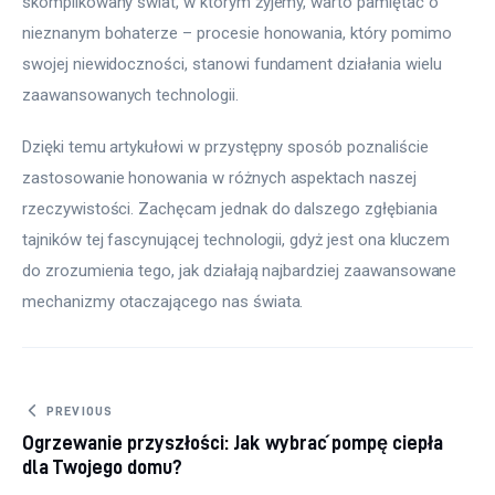
skomplikowany świat, w którym żyjemy, warto pamiętać o 
nieznanym bohaterze – procesie honowania, który pomimo 
swojej niewidoczności, stanowi fundament działania wielu 
zaawansowanych technologii.
Dzięki temu artykułowi w przystępny sposób poznaliście 
zastosowanie honowania w różnych aspektach naszej 
rzeczywistości. Zachęcam jednak do dalszego zgłębiania 
tajników tej fascynującej technologii, gdyż jest ona kluczem 
do zrozumienia tego, jak działają najbardziej zaawansowane 
mechanizmy otaczającego nas świata.
Nawigacja wpisu
PREVIOUS
Ogrzewanie przyszłości: Jak wybrać pompę ciepła
dla Twojego domu?