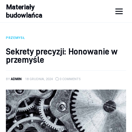
Materiały
budowlańca
Materiały budowlańca
PRZEMYSŁ
Budowa
Sekrety precyzji: Honowanie w
Porady
przemyśle
Remont
BY
ADMIN
18 GRUDNIA, 2024
0
COMMENTS
Wykończenie domu