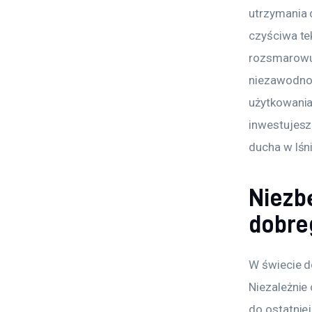
utrzymania 
czyściwa tek
rozsmarowuj
niezawodnoś
użytkowania
inwestujesz
ducha w lś
Niezb
dobre
W świecie d
Niezależnie
do ostatnie