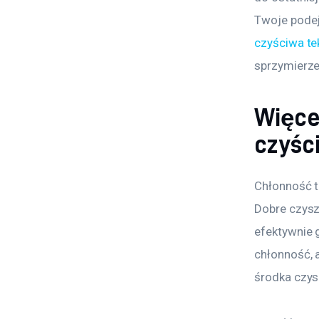
Twoje podej
czyściwa te
sprzymierze
Więce
czyśc
Chłonność t
Dobre czysz
efektywnie g
chłonność, 
środka czys