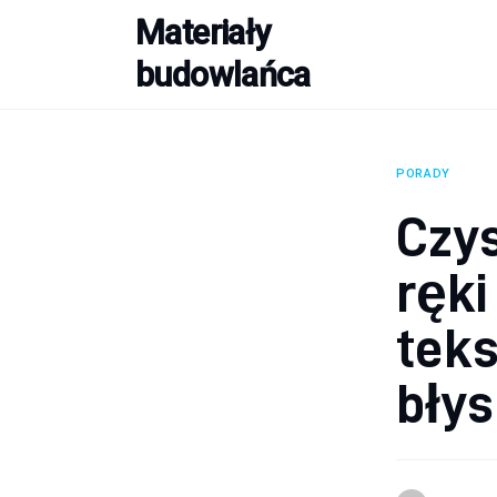
Materiały
Budowa
budowlańca
Porady
Remont
PORADY
Wykończenie domu
Czys
ręki
teks
błys