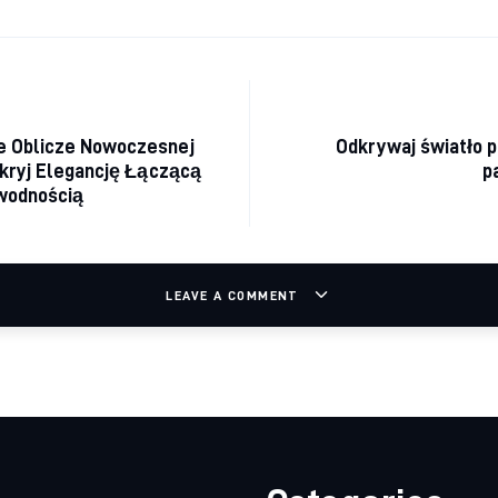
acja wpisu
 Oblicze Nowoczesnej
Odkrywaj światło p
dkryj Elegancję Łączącą
p
awodnością
LEAVE A COMMENT