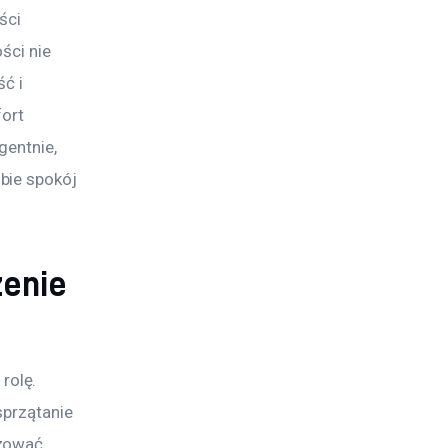
ści 
ści nie 
ć i 
ort 
entnie, 
bie spokój 
zenie
olę. 
przątanie 
zować 