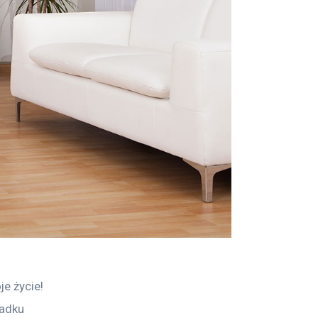
e życie! 
adku 