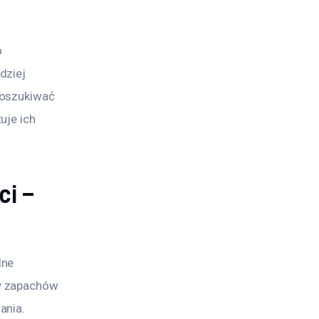
 
dziej 
poszukiwać 
uje ich 
i –
ne 
y zapachów 
ania. 