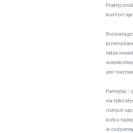
Praktycznoś
komfort spr
Rozważając 
przemyślane
także inwes
wielokrotne
jest niezmi
Pamiętaj – 
nie tylko bł
różnych opc
końcu najlep
w codzienn