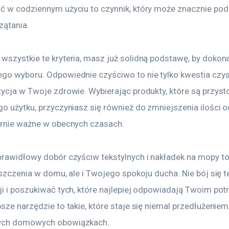
ć w codziennym użyciu to czynnik, który może znacznie pod
zątania.
wszystkie te kryteria, masz już solidną podstawę, by dokon
go wyboru. Odpowiednie czyściwo to nie tylko kwestia czyst
tycja w Twoje zdrowie. Wybierając produkty, które są przys
go użytku, przyczyniasz się również do zmniejszenia ilości 
ernie ważne w obecnych czasach.
prawidłowy dobór czyściw tekstylnych i nakładek na mopy t
yszczenia w domu, ale i Twojego spokoju ducha. Nie bój się 
ji i poszukiwać tych, które najlepiej odpowiadają Twoim po
sze narzędzie to takie, które staje się niemal przedłużeniem
ych domowych obowiązkach.