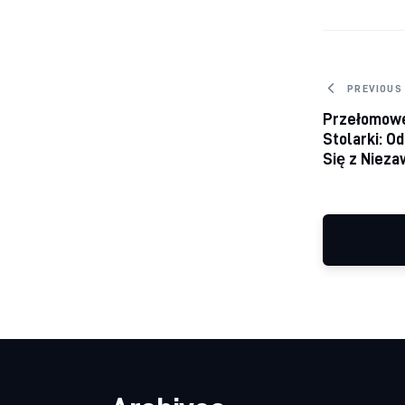
Nawig
PREVIOUS
Przełomowe
Stolarki: O
Się z Niez