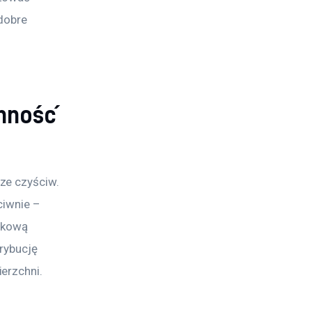
dobre 
onność
ze czyściw. 
ciwnie – 
tkową 
rybucję 
erzchni.