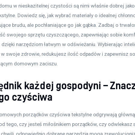
domu w nieskazitelnej czystości są nimi właśnie dobrej jako
stylne. Dowiedz się, jak wybrać materiały o idealnej chłonno
ące brudu, ale pochłaniające go jak gąbka. Zadbaj o trwałoś
ć swojego sprzętu czyszczącego, zapewniając sobie komf
 dzięki narzędziom łatwym w odświeżaniu. Wybierając intelig
 w swoje zdrowie, redukujesz ilość odpadów i zapewnisz so
niącym domowym zaciszu.
ędnik każdej gospodyni – Znac
go czyściwa
omowych porządków czyściwa tekstylne odgrywają główną r
 od tego, czy jesteś miłośnikiem porządków, czy odwlekasz s
j chwili, odpowiednio dobrane narzędzia mogą zrewolucjoni