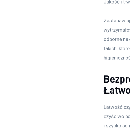
Jakość i tr
Zastanawiaj
wytrzymałoś
odporne na 
takich, któ
higieniczno
Bezpr
Łatwo
Łatwość czy
czyściwo po
i szybko sc