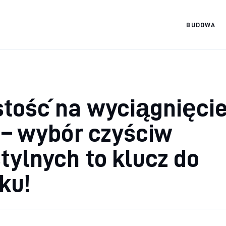
BUDOWA
Materiały
budowlańca
tość na wyciągnięci
 – wybór czyściw
tylnych to klucz do
ku!