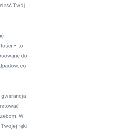
nieść Twój 
ać 
ości – to 
tosowane do 
odpadów, co 
o gwarancja 
testować 
trzebom. W 
 Twojej ręki 