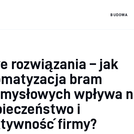
BUDOWA
Materiały
budowlańca
 rozwiązania – jak
omatyzacja bram
emysłowych wpływa n
ieczeństwo i
ktywność firmy?