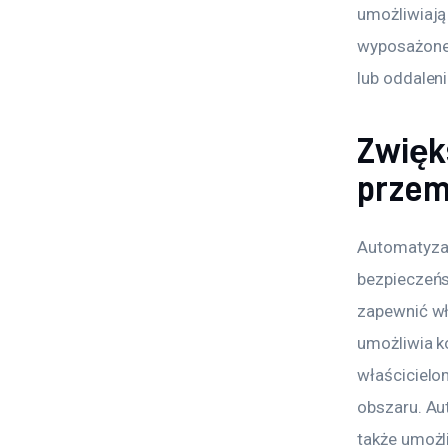
umożliwiają
wyposażone 
lub oddalen
Zwięk
przem
Automatyzac
bezpieczeń
zapewnić wł
umożliwia k
właścicielo
obszaru. Au
także umożl