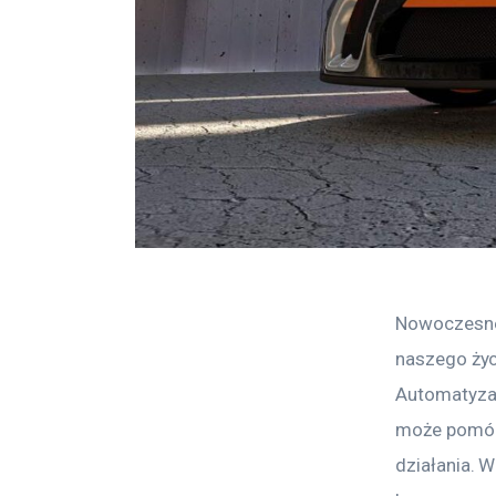
Nowoczesne 
naszego życ
Automatyzac
może pomóc 
działania. 