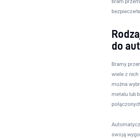
bram przemy
bezpieczeńs
Rodza
do au
Bramy prze
wiele z nic
można wybra
metalu lub 
połączonych
Automatyczn
swoją wygod