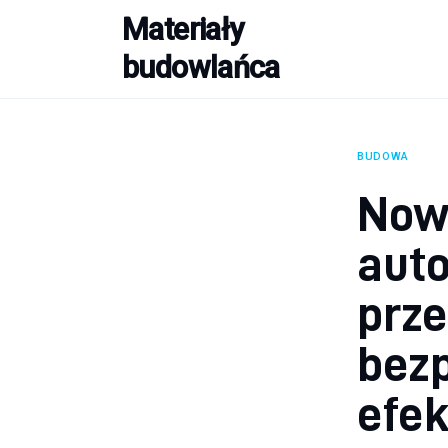
Materiały
Budowa
budowlańca
Porady
Remont
BUDOWA
Wykończenie domu
Nowe
aut
prz
bezp
efe