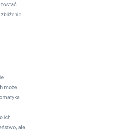
 zostać 
zbliżenie 
e 
ch może 
tomatyka 
 ich 
ństwo, ale 