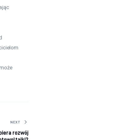
jąc 
d 
icielom 
 może 
NEXT
piera rozwój
otowoltaiki?