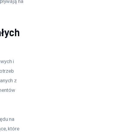
pływają na 
ałych
wych i 
otrzeb 
anych z 
mentów 
ędu na 
e, które 