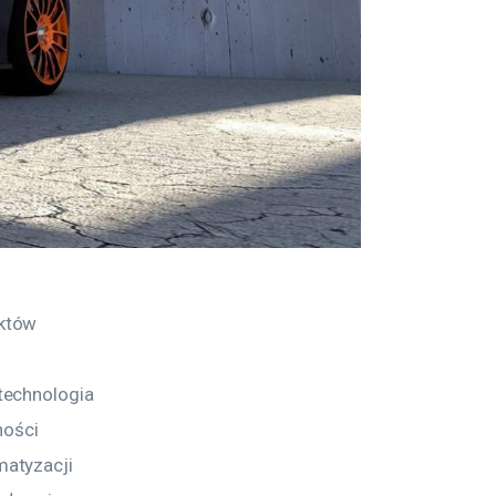
któw 
technologia 
ości 
atyzacji 