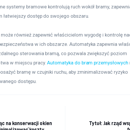
e systemy bramowe kontrolują ruch wokół bramy, zapewnia
m łatwiejszy dostęp do swojego obszaru.
może również zapewnić właścicielom wygodę i kontrolę na
zpieczeństwa w ich obszarze. Automatyka zapewnia właśc
dalnego sterowania bramą, co pozwala zwiększyć poziom 
twa w miejscu pracy. 
Automatyka do bram przemysłowych
osażyć bramę w czujniki ruchu, aby zminimalizować ryzyko 
owanego dostępu.
acja wpisu
c na konserwacji okien
Tytuł: Jak rząd ws
inimalizować koszty
f