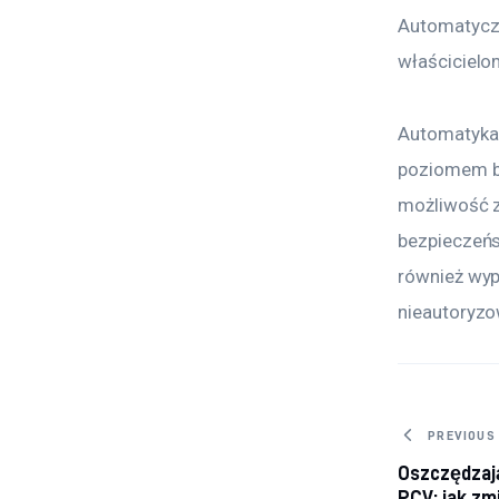
Automatyczn
właścicielo
Automatyka 
poziomem be
możliwość z
bezpieczeńs
również wyp
nieautoryz
Nawig
PREVIOUS
Oszczędzają
PCV: jak zm